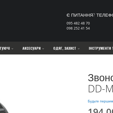
Є ПИТАННЯ? ТЕЛЕФ
095 482 48 70
098 252 41 54
ТУЮЧІ
АКСЕСУАРИ
ОДЯГ, ЗАХИСТ
ІНСТРУМЕНТИ 
Звон
DD-M
Будьте першим,
194,0
Special