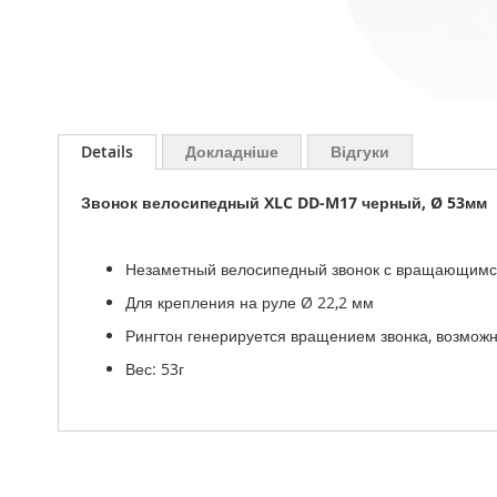
Перейти
до
Details
Докладніше
Відгуки
початку
галереї
Звонок велосипедный XLC DD-M17 черный, Ø 53мм
зображень
Незаметный велосипедный звонок с вращающим
Для крепления на руле Ø 22,2 мм
Рингтон генерируется вращением звонка, возмож
Вес: 53г