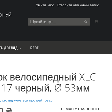
Увійти
Створити обліковий запис
ОНУЙ
Кошик
Search
Search
ТА ДОГЛЯД
БЛОГ
ок велосипедный XLC
17 черный, Ø 53мм
 хто відгукнеться про цей товар
0 ₴
НЕМАЄ У НАЯВНОСТІ