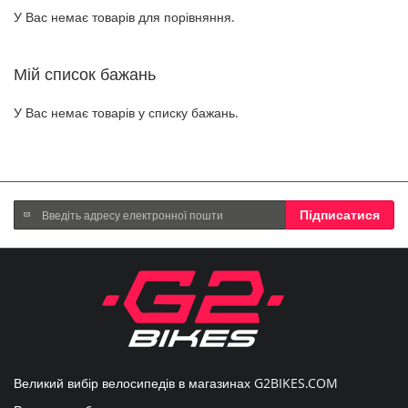
У Вас немає товарів для порівняння.
Мій список бажань
У Вас немає товарів у списку бажань.
Підпишіться
Підписатися
на
нашу
розсилку
новин:
Великий вибір велосипедів в магазинах
G2BIKES.COM