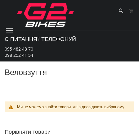
Skip
to
Sear
К
Content
Є ПИТАННЯ? ТЕЛЕФОНУЙ
095 482 48 70
098 252 41 54
Веловзуття
Ми не можемо знайти товари, які відповідають вибраному.
Порівняти товари