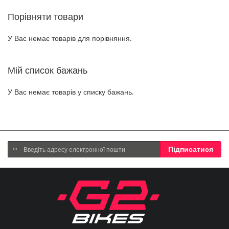
reading
Порівняти товари
page
У Вас немає товарів для порівняння.
Мій список бажань
У Вас немає товарів у списку бажань.
Підпишіться
Підписатися
на
нашу
розсилку
новин: