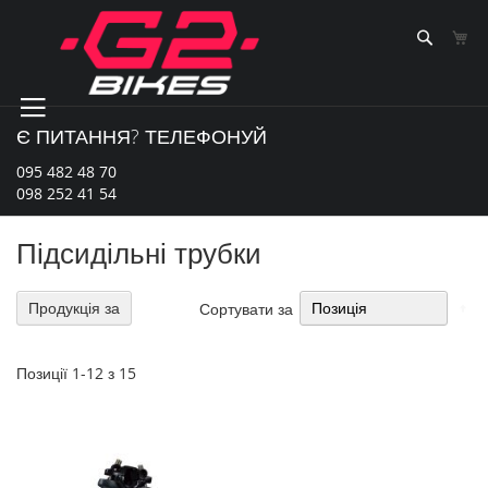
Skip
to
Sear
К
Content
Є ПИТАННЯ? ТЕЛЕФОНУЙ
095 482 48 70
098 252 41 54
Підсидільні трубки
Со
Продукція за
Сортувати за
у
по
зб
Позиції
1
-
12
з
15