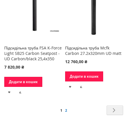
Підсидільна труба FSA K-Force
Підсидільна труба Mcfk
Light SB25 Carbon Seatpost -
Carbon 27.2x320mm UD matt
UD Carbon/black 25,4x350
12 760,00 ₴
7 820,00 ₴
Додати в кошик
Додати в кошик
ДОДАТИ
ДОДАТИ
ДОДАТИ
ДОДАТИ
ДО
ДО
ДО
ДО
СПИСКУ
ПОРІВНЯННЯ
Сторінка
Стор
Нас
You're
Сторінка
1
2
СПИСКУ
ПОРІВНЯННЯ
БАЖАНЬ
currently
БАЖАНЬ