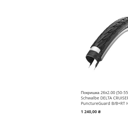
ДОДАТИ
ДОДАТИ
ДОДАТИ
ДО
ДОДАТИ
ДО
ДОДАТИ
ДО
ДОДАТИ
СПИСКУ
ДО
СПИСКУ
ДО
СПИСКУ
ДО
БАЖАНЬ
ПОРІВНЯННЯ
БАЖАНЬ
ПОРІВНЯННЯ
БАЖАНЬ
ПОРІВНЯННЯ
Покришка 26x2.00 (50-55
Schwalbe DELTA CRUISE
PunctureGuard B/B+RT 
1 240,00 ₴
Додати в кошик