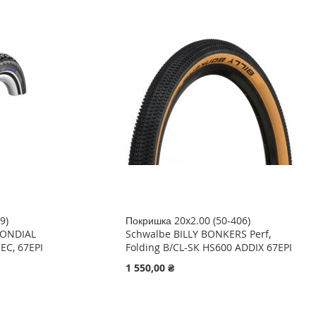
9)
Покришка 20x2.00 (50-406)
ONDIAL
Schwalbe BILLY BONKERS Perf,
EC, 67EPI
Folding B/CL-SK HS600 ADDIX 67EPI
1 550,00 ₴