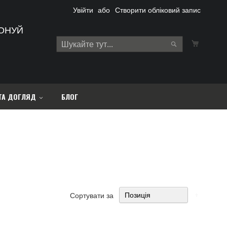
Увійти
Створити обліковий запис
ОНУЙ
Кошик
Search
Search
ТА ДОГЛЯД
БЛОГ
Сортува
Сортувати за
у
порядку
збільше