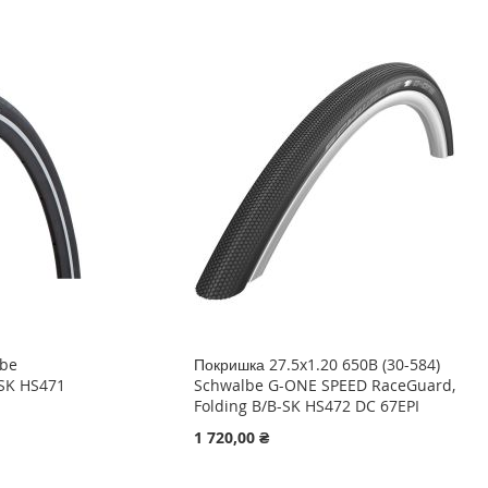
lbe
Покришка 27.5x1.20 650B (30-584)
-SK HS471
Schwalbe G-ONE SPEED RaceGuard,
Folding B/B-SK HS472 DC 67EPI
1 720,00 ₴