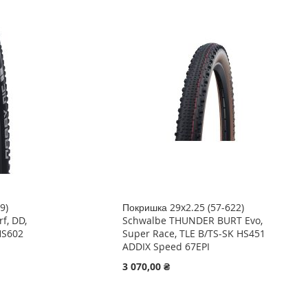
9)
Покришка 29x2.25 (57-622)
f, DD,
Schwalbe THUNDER BURT Evo,
HS602
Super Race, TLE B/TS-SK HS451
ADDIX Speed 67EPI
3 070,00 ₴