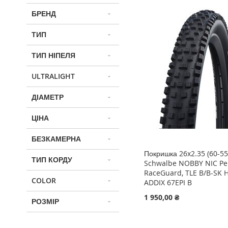
БРЕНД
ТИП
ТИП НІПЕЛЯ
ULTRALIGHT
ДІАМЕТР
ЦІНА
БЕЗКАМЕРНА
Покришка 26x2.35 (60-55
ТИП КОРДУ
Schwalbe NOBBY NIC Per
RaceGuard, TLE B/B-SK 
COLOR
ADDIX 67EPI B
1 950,00 ₴
РОЗМІР
Додати в кошик
Додати в кошик
Додати в кошик
ДОДАТИ