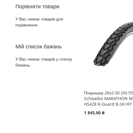
ДОДАТИ
ДОДАТИ
Порівняти товари
ДО
ДОДАТИ
ДО
ДОДАТИ
ДО
ДОДАТИ
У Вас немає товарів для
СПИСКУ
ДО
порівняння.
СПИСКУ
ДО
СПИСКУ
ДО
БАЖАНЬ
ПОРІВНЯННЯ
БАЖАНЬ
ПОРІВНЯННЯ
БАЖАНЬ
ПОРІВНЯННЯ
Мій список бажань
У Вас немає товарів у списку
бажань.
Покришка 26x2.00 (50-55
Schwalbe MARATHON M
HS428 R-Guard B-SK+RT 
1 845,00 ₴
Додати в кошик
Додати в кошик
Додати в кошик