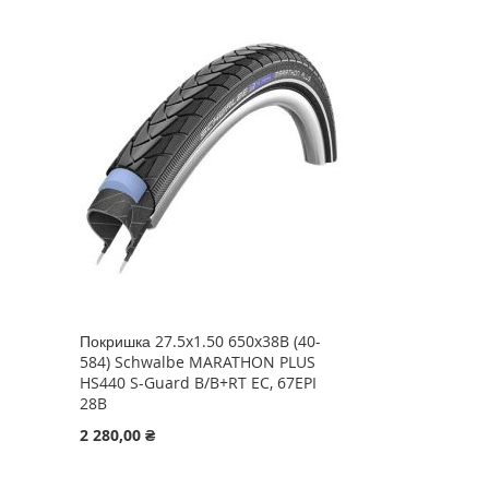
Покришка 27.5x1.50 650x38B (40-
584) Schwalbe MARATHON PLUS
HS440 S-Guard B/B+RT EC, 67EPI
28B
2 280,00 ₴