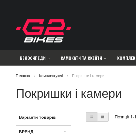
Skip
to
Content
ВЕЛОСИПЕДИ
САМОКАТИ ТА СКЕЙТИ
КОМПЛЕК
Головна
Комплектуючі
Покришки і камери
Покришки і камери
Відобразити
Таблиця
Список
Позиції
1
-
Варіанти товарів
як
БРЕНД