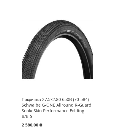
Покришка 27.5x2.80 650B (70-584)
Schwalbe G-ONE Allround R-Guard
SnakeSkin Performance Folding
B/B-S
2 580,00 ₴