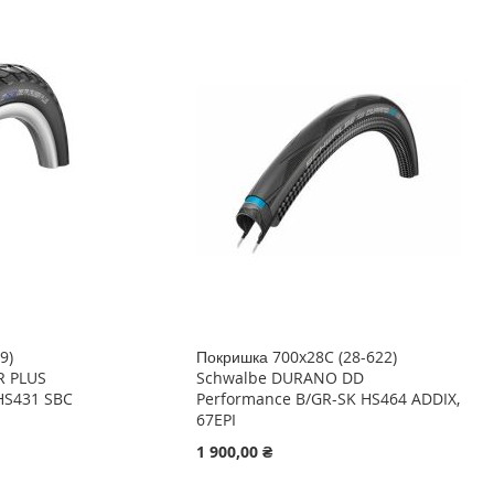
9)
Покришка 700x28C (28-622)
R PLUS
Schwalbe DURANO DD
HS431 SBC
Performance B/GR-SK HS464 ADDIX,
67EPI
1 900,00 ₴