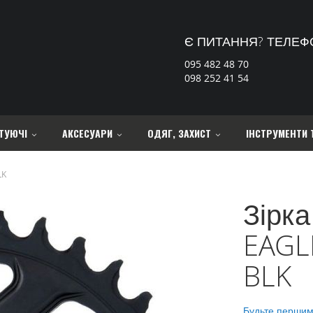
Є ПИТАННЯ? ТЕЛЕФ
095 482 48 70
098 252 41 54
ТУЮЧІ
АКСЕСУАРИ
ОДЯГ, ЗАХИСТ
ІНСТРУМЕНТИ 
LK
Зірка
EAGL
BLK
Будьте першим,