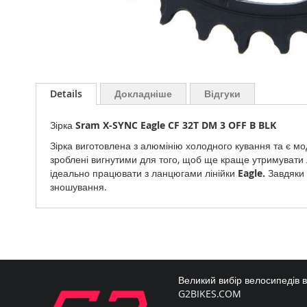
Перейти
до
Details
Докладніше
Відгуки
початку
галереї
Зірка
Sram X-SYNC Eagle CF 32T DM
3
OFF
B BLK
зображень
Зірка виготовлена з алюмінію холодного кування та є м
зроблені вигнутими для того, щоб ще краще утримувати 
ідеально працювати з ланцюгами лінійки
Eagle.
Завдяки 
зношування.
Великий вибір велосипедів 
G2BIKES.COM