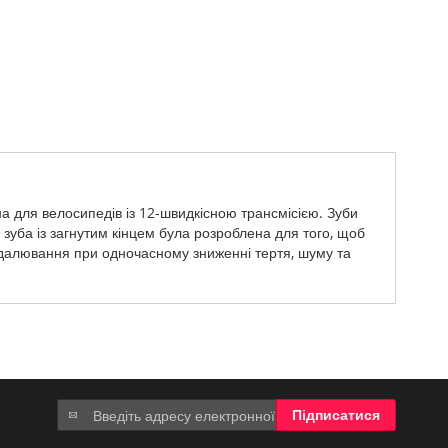
а для велосипедів із 12-швидкісною трансмісією. Зуби
зуба із загнутим кінцем була розроблена для того, щоб
едалювання при одночасному зниженні тертя, шуму та
Підпишіться
Підписатися
на
нашу