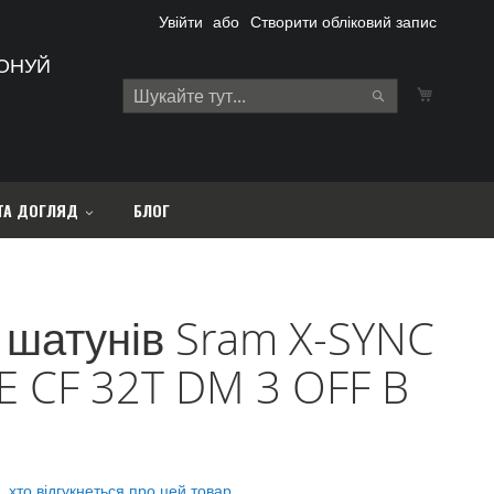
Увійти
Створити обліковий запис
ОНУЙ
Кошик
Search
Search
ТА ДОГЛЯД
БЛОГ
 шатунів Sram X-SYNC
E CF 32T DM 3 OFF B
 хто відгукнеться про цей товар