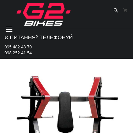
Skip
to
Sear
К
Content
Є ПИТАННЯ? ТЕЛЕФОНУЙ
095 482 48 70
098 252 41 54
Перейти
до
кінця
галереї
зображень