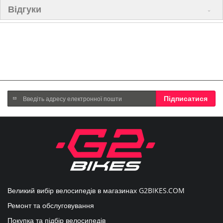
Відгуки
Підпишіться
Підписатися
на
нашу
розсилку
новин:
Великий вибір велосипедів в магазинах
G2BIKES.COM
Ремонт та обслуговування
Покупка та підбір велосипедів