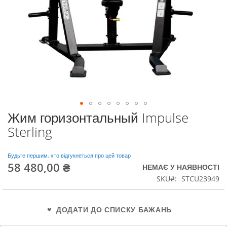
Жим горизонтальный Impulse
Перейти
до
Sterling
початку
галереї
зображень
Будьте першим, хто відгукнеться про цей товар
58 480,00 ₴
НЕМАЄ У НАЯВНОСТІ
SKU
STCU23949
ДОДАТИ ДО СПИСКУ БАЖАНЬ