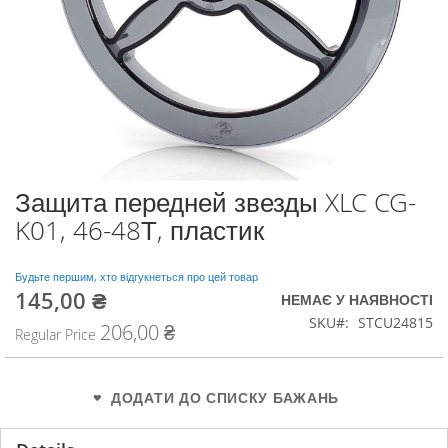
Защита передней звезды XLC CG-
Перейти
до
K01, 46-48Т, пластик
початку
галереї
зображень
Будьте першим, хто відгукнеться про цей товар
145,00 ₴
Special
НЕМАЄ У НАЯВНОСТІ
Price
SKU
STCU24815
206,00 ₴
Regular Price
ДОДАТИ ДО СПИСКУ БАЖАНЬ