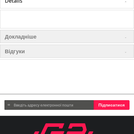
Details
Докладніше
Відгуки
Підпишіться
Підписатися
на
нашу
розсилку
новин: