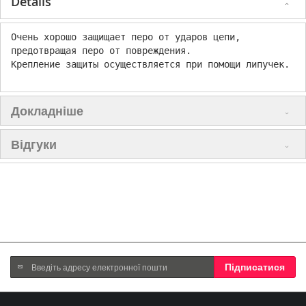
Details
Очень хорошо защищает перо от ударов цепи,
предотвращая перо от повреждения.
Крепление защиты осуществляется при помощи липучек.
Докладніше
Відгуки
Підпишіться
Підписатися
на
нашу
розсилку