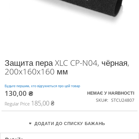
Защита пера XLC CP-N04, чёрная,
Перейти
до
200x160x160 мм
початку
галереї
зображень
Будьте першим, хто відгукнеться про цей товар
130,00 ₴
Special
НЕМАЄ У НАЯВНОСТІ
Price
SKU
STCU24807
185,00 ₴
Regular Price
ДОДАТИ ДО СПИСКУ БАЖАНЬ