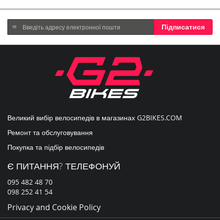
Підпишіться
Підписатися
на
нашу
розсилку
новин:
Великий вибір велосипедів в магазинах
G2BIKES.COM
Ремонт та обслуговування
Покупка та підбір велосипедів
Є ПИТАННЯ? ТЕЛЕФОНУЙ
095 482 48 70
098 252 41 54
Privacy and Cookie Policy