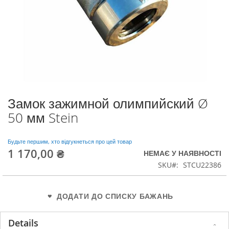
Замок зажимной олимпийский Ø
Перейти
до
50 мм Stein
початку
галереї
зображень
Будьте першим, хто відгукнеться про цей товар
1 170,00 ₴
НЕМАЄ У НАЯВНОСТІ
SKU
STCU22386
ДОДАТИ ДО СПИСКУ БАЖАНЬ
Details