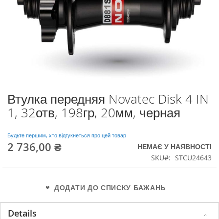
Втулка передняя Novatec Disk 4 IN
Перейти
до
1, 32отв, 198гр, 20мм, черная
початку
галереї
зображень
Будьте першим, хто відгукнеться про цей товар
2 736,00 ₴
НЕМАЄ У НАЯВНОСТІ
SKU
STCU24643
ДОДАТИ ДО СПИСКУ БАЖАНЬ
Details