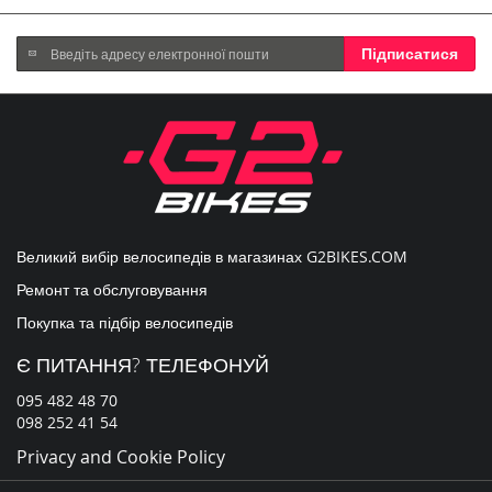
Підпишіться
Підписатися
на
нашу
розсилку
новин:
Великий вибір велосипедів в магазинах
G2BIKES.COM
Ремонт та обслуговування
Покупка та підбір велосипедів
Є ПИТАННЯ? ТЕЛЕФОНУЙ
095 482 48 70
098 252 41 54
Privacy and Cookie Policy