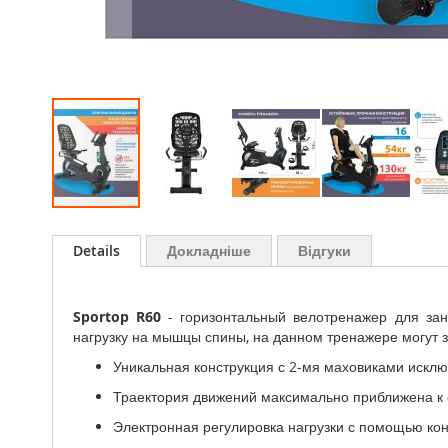
Перейти
до
Details
Докладніше
Відгуки
початку
галереї
зображень
Sportop
R
60
- горизонтальный велотренажер для зан
нагрузку на мышцы спины, на данном тренажере могут 
Уникальная конструкция с 2-мя маховиками исклю
Траектория движений максимально приближена к 
Электронная регулировка нагрузки с помощью кон