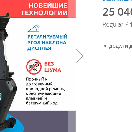
25 04
Special
Price
Regular Pr
ДОДАТИ 