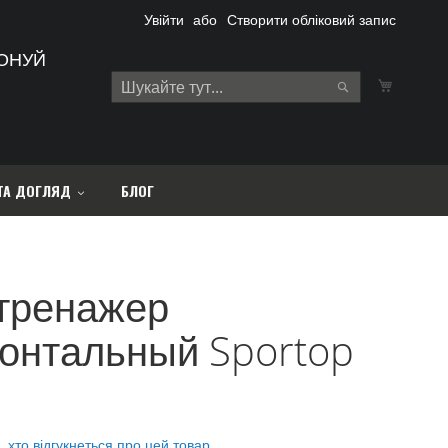
Увійти
Створити обліковий запис
ОНУЙ
Кошик
Search
Search
ТА ДОГЛЯД
БЛОГ
тренажер
зонтальный Sportop
 хто відгукнеться про цей товар