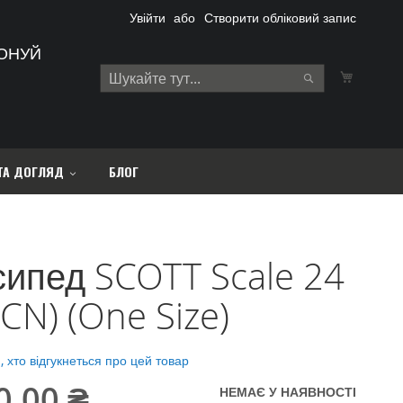
Увійти
Створити обліковий запис
ОНУЙ
Кошик
Search
Search
ТА ДОГЛЯД
БЛОГ
сипед SCOTT Scale 24
 (CN) (One Size)
 хто відгукнеться про цей товар
0,00 ₴
НЕМАЄ У НАЯВНОСТІ