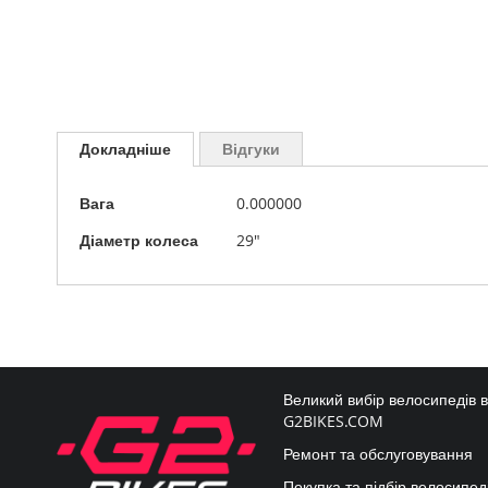
Перейти
до
Докладніше
Відгуки
початку
галереї
Докладніше
зображень
Вага
0.000000
Діаметр колеса
29"
Великий вибір велосипедів 
G2BIKES.COM
Ремонт та обслуговування
Покупка та підбір велосипед