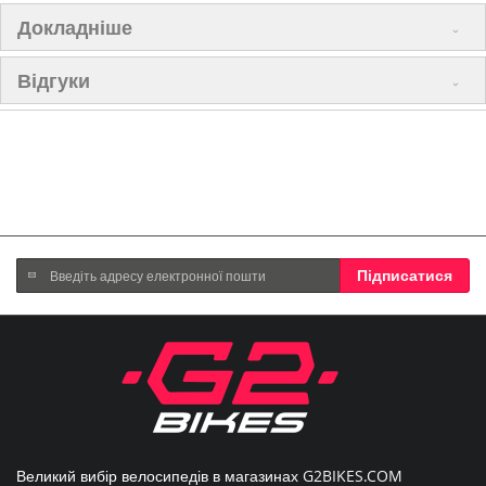
Докладніше
Відгуки
Підпишіться
Підписатися
на
нашу
розсилку
новин:
Великий вибір велосипедів в магазинах
G2BIKES.COM