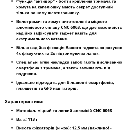
Функція "антивор" - болти кріплення тримача та
хомута на капелюшку мають секрет доступний
тільки вашому шестиграннику.
Велотримач та хомут виготовлені з міцного
алюмінієвого сплаву CNC 6063, що дає можливість
надійно зафіксувати гаджет навіть для
екстримального катання.
Більш надійна фіксація Вашого гаджета за рахунок
4х фіксуючих та 2х підтримуючих лапок.
Спеціальні м'які накладки запобігають вислизанню
смартфона з тримача, а також захищають від
подряпин.
Ідеально підходить для більшості смартфонів,
планшетів та GPS навігаторів.
Характеристики:
Матеріал: міцний та легкий алюміній CNC 6063
Вага: 113 г
Висота фіксаторів (ніжок): 12,5 мм (важливо! -