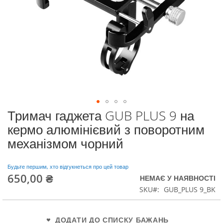
Тримач гаджета GUB PLUS 9 на
Перейти
до
кермо алюмінієвий з поворотним
початку
механізмом чорний
галереї
зображень
Будьте першим, хто відгукнеться про цей товар
650,00 ₴
НЕМАЄ У НАЯВНОСТІ
SKU
GUB_PLUS 9_BK
ДОДАТИ ДО СПИСКУ БАЖАНЬ