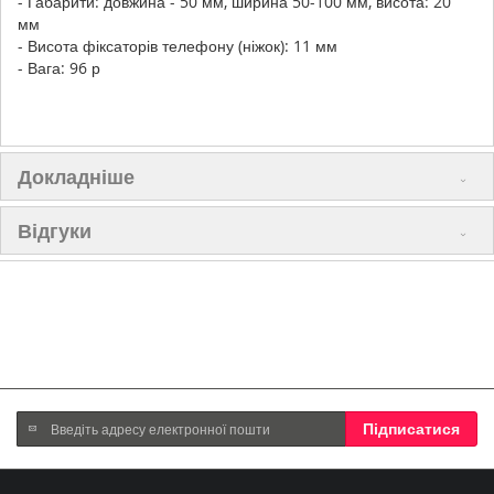
- Габарити: довжина - 50 мм, ширина 50-100 мм, висота: 20
мм
- Висота фіксаторів телефону (ніжок): 11 мм
- Вага: 96 р
Докладніше
Відгуки
Підпишіться
Підписатися
на
нашу
розсилку