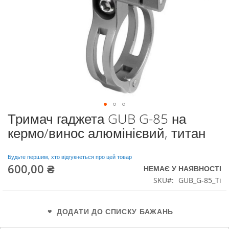
Тримач гаджета GUB G-85 на
Перейти
до
кермо/винос алюмінієвий, титан
початку
галереї
зображень
Будьте першим, хто відгукнеться про цей товар
600,00 ₴
НЕМАЄ У НАЯВНОСТІ
SKU
GUB_G-85_Ti
ДОДАТИ ДО СПИСКУ БАЖАНЬ