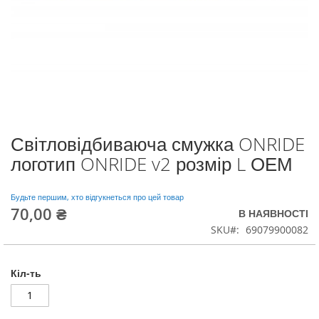
Світловідбиваюча смужка ONRIDE
Перейти
до
логотип ONRIDE v2 розмір L ОЕМ
початку
галереї
зображень
Будьте першим, хто відгукнеться про цей товар
70,00 ₴
В НАЯВНОСТІ
SKU
69079900082
Кіл-ть