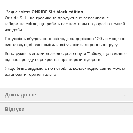
Заднє світло
ONRIDE Slit black edition
Onride Slit - це красиве та продуктивне велосипедне
габаритне світло, що робить вас помітним на дорозі в темний
час доби.
Потужність вбудованого світлодіода дорівнює 120 люмен, чого
вистачає, щоб вас помітили всі учасники дорожнього руху.
Конструкція мигалки дозволяє розглянути її збоку, що важливо
під час проїзду перехресть і при перетині дороги.
Якщо бічна видимість не потрібна, велосипедне світло можна
встановити горизонтально
Докладніше
Відгуки