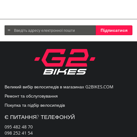
Підпишіться
Підписатися
на
нашу
розсилку
новин:
Великий вибір велосипедів в магазинах
G2BIKES.COM
Ремонт та обслуговування
Покупка та підбір велосипедів
Є ПИТАННЯ? ТЕЛЕФОНУЙ
095 482 48 70
098 252 41 54