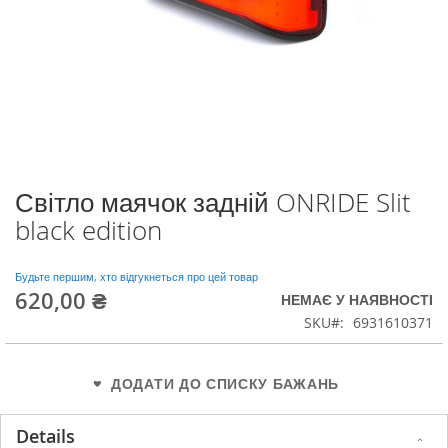
Світло маячок задній ONRIDE Slit
Перейти
до
black edition
початку
галереї
зображень
Будьте першим, хто відгукнеться про цей товар
620,00 ₴
НЕМАЄ У НАЯВНОСТІ
SKU
6931610371
ДОДАТИ ДО СПИСКУ БАЖАНЬ
Details