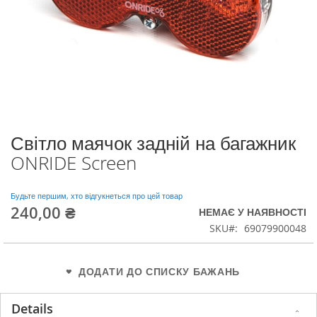
Світло маячок задній на багажник
Перейти
до
ONRIDE Screen
початку
галереї
зображень
Будьте першим, хто відгукнеться про цей товар
240,00 ₴
НЕМАЄ У НАЯВНОСТІ
SKU
69079900048
ДОДАТИ ДО СПИСКУ БАЖАНЬ
Details