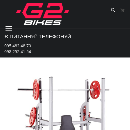
Skip
to
Sear
К
Content
Є ПИТАННЯ? ТЕЛЕФОНУЙ
095 482 48 70
098 252 41 54
Перейти
до
кінця
галереї
зображень