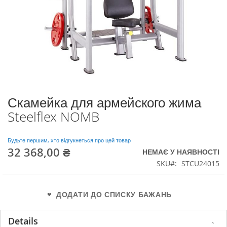
Скамейка для армейского жима
Перейти
до
Steelflex NOMB
початку
галереї
зображень
Будьте першим, хто відгукнеться про цей товар
32 368,00 ₴
НЕМАЄ У НАЯВНОСТІ
SKU
STCU24015
ДОДАТИ ДО СПИСКУ БАЖАНЬ
Details