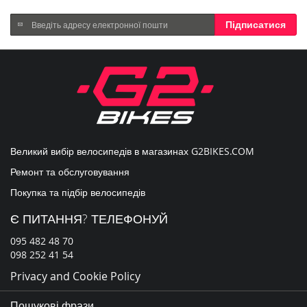
Підпишіться
Підписатися
на
нашу
розсилку
новин:
Великий вибір велосипедів в магазинах
G2BIKES.COM
Ремонт та обслуговування
Покупка та підбір велосипедів
Є ПИТАННЯ? ТЕЛЕФОНУЙ
095 482 48 70
098 252 41 54
Privacy and Cookie Policy
Пошукові фрази