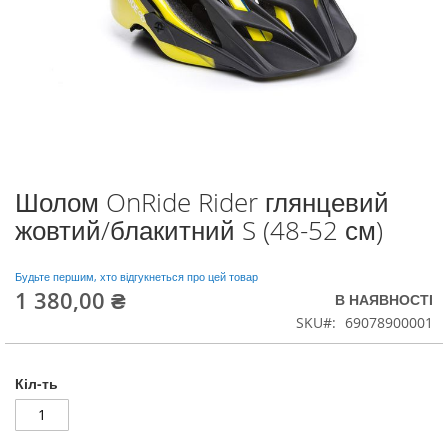
Шолом OnRide Rider глянцевий
Перейти
до
жовтий/блакитний S (48-52 см)
початку
галереї
зображень
Будьте першим, хто відгукнеться про цей товар
1 380,00 ₴
В НАЯВНОСТІ
SKU
69078900001
Кіл-ть