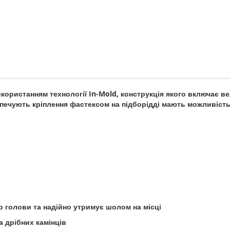
ористанням технології In-Mold, конструкція якого включає ве
зпечують кріплення фастексом на підборідді мають можливіст
 голови та надійно утримує шолом на місці
а дрібних камінців