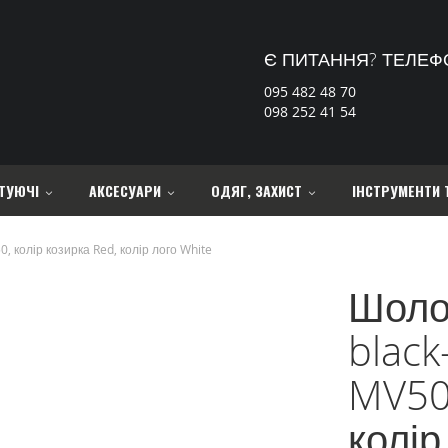
Є ПИТАННЯ? ТЕЛЕФ
095 482 48 70
098 252 41 54
ТУЮЧІ
АКСЕСУАРИ
ОДЯГ, ЗАХИСТ
ІНСТРУМЕНТИ 
колір козирка Red, колір лого White
Шоло
black
MV50,
колір