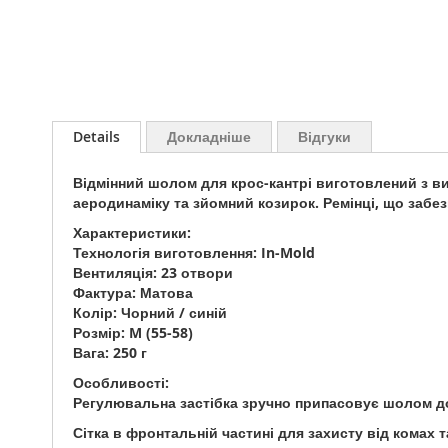
Перейти
до
Details
Докладніше
Відгуки
початку
галереї
Відмінний шолом для крос-кантрі виготовлений з вик
зображень
аеродинаміку та зйомний козирок. Ремінці, що забе
Характеристики:
Технологія виготовлення: In-Mold
Вентиляція: 23 отвори
Фактура: Матова
Колір: Чорний / синій
Розмір: M (55-58)
Вага: 250 г
Особливості:
Регулювальна застібка зручно припасовує шолом до
Сітка в фронтальній частині для захисту від комах т