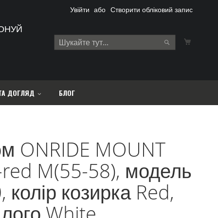
Увійти
Створити обліковий запис
ОНУЙ
Кошик
Search
Search
ТА ДОГЛЯД
БЛОГ
м ONRIDE MOUNT
-red M(55-58), модель
 колір козирка Red,
 лого White