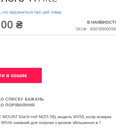
 хто відгукнеться про цей товар
,00 ₴
В НАЯВНОСТІ
SKU
69078900058
ти в кошик
ДО СПИСКУ БАЖАНЬ
ДО ПОРІВНЯННЯ
MOUNT black-red M(55-58), модель MV50, колір козирка
о White наявний для покупки з кроком збільшення в 1