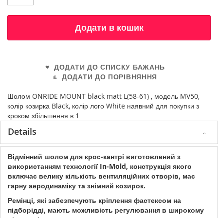
Додати в кошик
ДОДАТИ ДО СПИСКУ БАЖАНЬ
ДОДАТИ ДО ПОРІВНЯННЯ
Шолом ONRIDE MOUNT black matt L(58-61) , модель MV50,
колір козирка Black, колір лого White наявний для покупки з
кроком збільшення в 1
Details
Відмінний шолом для крос-кантрі виготовлений з
використанням технології In-Mold, конструкція якого
включає велику кількість вентиляційних отворів, має
гарну аеродинаміку та знімний козирок.
Ремінці, які забезпечують кріплення фастексом на
підборідді, мають можливість регулювання в широкому