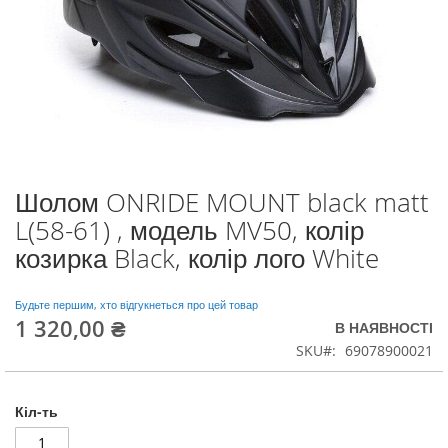
Шолом ONRIDE MOUNT black matt
Перейти
до
L(58-61) , модель MV50, колір
початку
козирка Black, колір лого White
галереї
зображень
Будьте першим, хто відгукнеться про цей товар
1 320,00 ₴
В НАЯВНОСТІ
SKU
69078900021
Кіл-ть