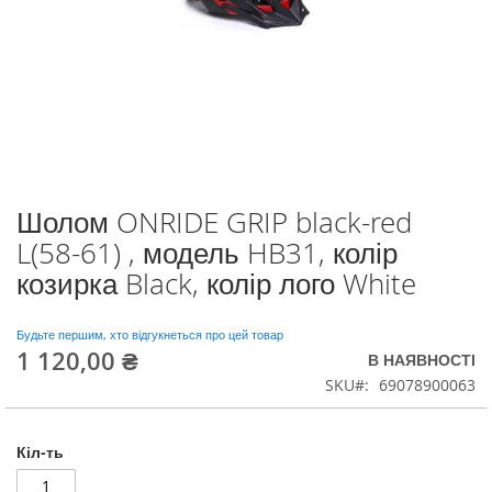
Шолом ONRIDE GRIP black-red
Перейти
до
L(58-61) , модель HB31, колір
початку
козирка Black, колір лого White
галереї
зображень
Будьте першим, хто відгукнеться про цей товар
1 120,00 ₴
В НАЯВНОСТІ
SKU
69078900063
Кіл-ть