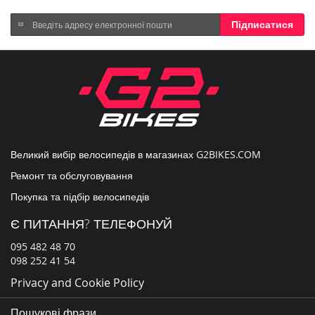
Підпишіться
Підписатися
на
нашу
розсилку
новин:
Великий вибір велосипедів в магазинах
G2BIKES.COM
Ремонт та обслуговування
Покупка та підбір велосипедів
Є ПИТАННЯ? ТЕЛЕФОНУЙ
095 482 48 70
098 252 41 54
Privacy and Cookie Policy
Пошукові фрази