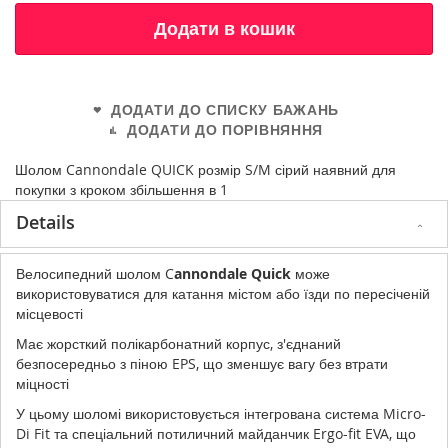
Додати в кошик
ДОДАТИ ДО СПИСКУ БАЖАНЬ
ДОДАТИ ДО ПОРІВНЯННЯ
Шолом Cannondale QUICK розмір S/M сірий наявний для
покупки з кроком збільшення в 1
Details
Велосипедний шолом C
annondale Quick
може
використовуватися для катання містом або їзди по пересіченій
місцевості
Має жорсткий полікарбонатний корпус, з'єднаний
безпосередньо з піною EPS, що зменшує вагу без втрати
міцності
У цьому шоломі використовується інтегрована система Micro-
Di Fit та спеціальний потиличний майданчик Ergo-fit EVA, що