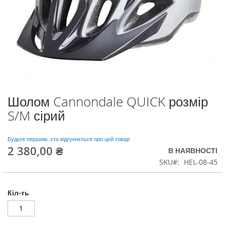
Шолом Cannondale QUICK розмір
Перейти
до
S/M сірий
початку
галереї
зображень
Будьте першим, хто відгукнеться про цей товар
2 380,00 ₴
В НАЯВНОСТІ
SKU
HEL-08-45
Кіл-ть