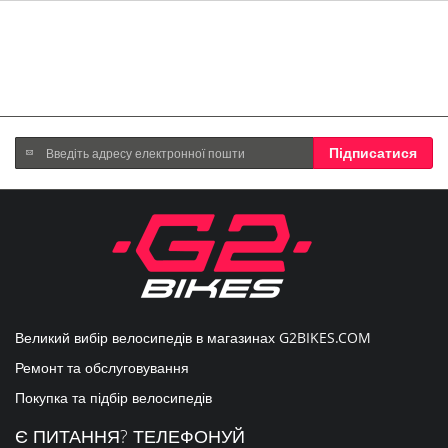
Підпишіться
Підписатися
на
нашу
розсилку
новин:
Великий вибір велосипедів в магазинах
G2BIKES.COM
Ремонт та обслуговування
Покупка та підбір велосипедів
Є ПИТАННЯ? ТЕЛЕФОНУЙ