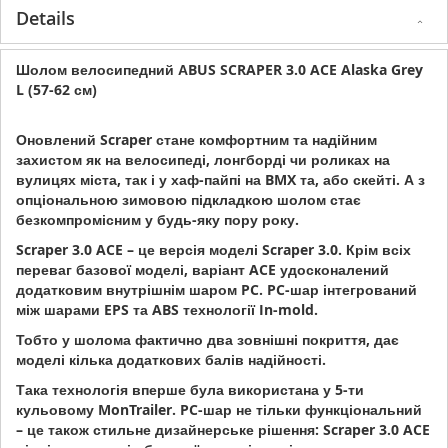
Details
Шолом велосипедний АBUS SCRAPER 3.0 ACE Alaska Grey
L (57-62 см)
Оновлений Scraper стане комфортним та надійним
захистом як на велосипеді, лонгборді чи роликах на
вулицях міста, так і у хаф-пайпі на BMX та, або скейті. А з
опціональною зимовою підкладкою шолом стає
безкомпромісним у будь-яку пору року.
Scraper 3.0 ACE – це версія моделі Scraper 3.0. Крім всіх
переваг базової моделі, варіант ACE удосконалений
додатковим внутрішнім шаром PC. PC-шар інтегрований
між шарами EPS та ABS технології In-mold.
Тобто у шолома фактично два зовнішні покриття, дає
моделі кілька додаткових балів надійності.
Така технологія вперше була використана у 5-ти
кульовому MonTrailer. PC-шар не тільки функціональний
– це також стильне дизайнерське рішення: Scraper 3.0 ACE