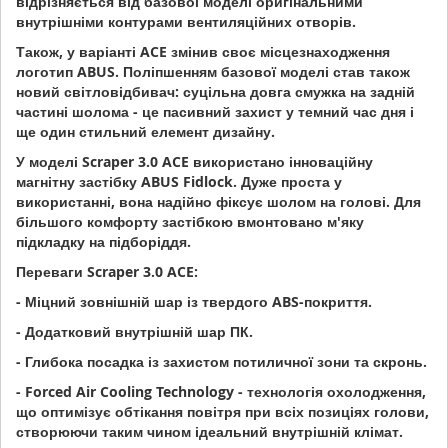
відрізняється від базової моделі оригінальними
внутрішніми контурами вентиляційних отворів.
Також, у варіанті ACE змінив своє місцезнаходження
логотип ABUS. Поліпшенням базової моделі став також
новий світловідбивач: суцільна довга смужка на задній
частині шолома - це пасивний захист у темний час дня і
ще один стильний елемент дизайну.
У моделі Scraper 3.0 ACE використано інноваційну
магнітну застібку ABUS Fidlock. Дуже проста у
використанні, вона надійно фіксує шолом на голові. Для
більшого комфорту застібкою вмонтовано м'яку
підкладку на підборіддя.
Переваги Scraper 3.0 ACE:
- Міцний зовнішній шар із твердого ABS-покриття.
- Додатковий внутрішній шар ПК.
- Глибока посадка із захистом потиличної зони та скронь.
- Forced Air Cooling Technology - технологія охолодження,
що оптимізує обтікання повітря при всіх позиціях голови,
створюючи таким чином ідеальний внутрішній клімат.