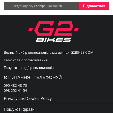
Підпишіться
Підписатися
на
нашу
розсилку
новин:
Великий вибір велосипедів в магазинах
G2BIKES.COM
Ремонт та обслуговування
Покупка та підбір велосипедів
Є ПИТАННЯ? ТЕЛЕФОНУЙ
095 482 48 70
098 252 41 54
Privacy and Cookie Policy
Пошукові фрази