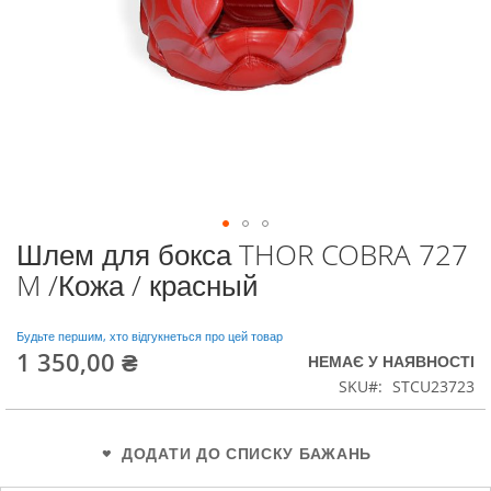
Шлем для бокса THOR COBRA 727
Перейти
до
M /Кожа / красный
початку
галереї
зображень
Будьте першим, хто відгукнеться про цей товар
1 350,00 ₴
НЕМАЄ У НАЯВНОСТІ
SKU
STCU23723
ДОДАТИ ДО СПИСКУ БАЖАНЬ