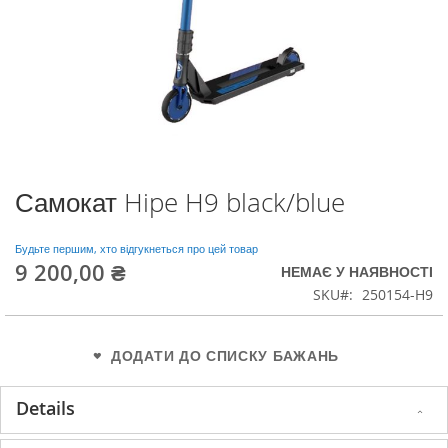
Самокат Hipe H9 black/blue
Перейти
до
початку
Будьте першим, хто відгукнеться про цей товар
галереї
9 200,00 ₴
НЕМАЄ У НАЯВНОСТІ
зображень
SKU
250154-H9
ДОДАТИ ДО СПИСКУ БАЖАНЬ
Details