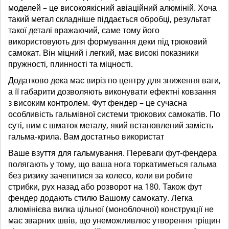
моделей – це високоякісний авіаційний алюміній. Хоча
такий метал складніше піддається обробці, результат
такої деталі вражаючий, саме тому його
використовують для формування деки під трюковий
самокат. Він міцний і легкий, має високі показники
пружності, плинності та міцності.
Додатково дека має виріз по центру для зниження ваги,
а її габарити дозволяють виконувати ефектні ковзання
з високим контролем. Фут фендер – це сучасна
особливість гальмівної системи трюкових самокатів. По
суті, ним є шматок металу, який встановлений замість
гальма-крила. Вам достатньо використат
Ваше взуття для гальмування. Переваги фут-фендера
полягають у тому, що ваша нога торкатиметься гальма
без ризику зачепитися за колесо, коли ви робите
стрибки, рух назад або розворот на 180. Також фут
фендер додають стилю Вашому самокату. Легка
алюмінієва вилка цільної (моноблочної) конструкції не
має зварних швів, що унеможливлює утворення тріщин