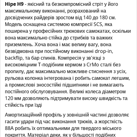
Hipe H9
- якісний та безкомпромісний стріт у його
максимальному виконанні, розрахований на
досвідчених райдерів зростом від 140 до 180 см.
Модель оснащена системою компресії SCS, яка
поширена у професійних трюкових самокатах, оскільки
вона максимально стійка до стрибків та важких
приземлень. Хоча вона і має велику вагу, вона
безвідмовна при постійному виконанні drop-in,
backflip, та бар спинів. Компресія у зв'язці з
високоміцним Т-подібним кермом з CrMo сталі без
пропилу, дає максимально можливе стиснення з усіх,
рульова колонка інтегрована і робить самокат легшим,
а промислові зносостійкі підшипники і не вимагають
постійного обслуговування. Великі колеса діаметром
120 мм дозволяють підтримувати високу швидкість та
стійкість при їзді
Амортизаційний профіль у зовнішній частині дозволяє
гасити удари під час виконання трюків, а жорсткість
88А робить їх оптимальними для твердого міського
покриття. Матеріал деки, як у більшості подібних