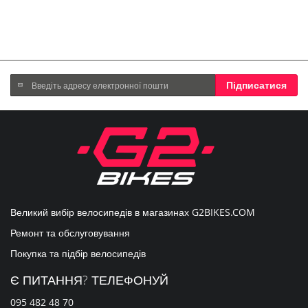
Підпишіться
Підписатися
на
нашу
розсилку
новин:
Великий вибір велосипедів в магазинах
G2BIKES.COM
Ремонт та обслуговування
Покупка та підбір велосипедів
Є ПИТАННЯ? ТЕЛЕФОНУЙ
095 482 48 70