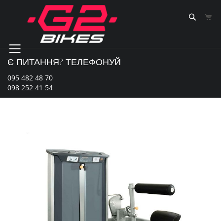
Skip
to
Sear
К
Content
Є ПИТАННЯ? ТЕЛЕФОНУЙ
095 482 48 70
098 252 41 54
Перейти
до
кінця
галереї
зображень