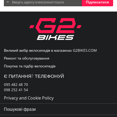
Підпишіться
Підписатися
на
нашу
розсилку
новин:
Великий вибір велосипедів в магазинах
G2BIKES.COM
Ремонт та обслуговування
Покупка та підбір велосипедів
Є ПИТАННЯ? ТЕЛЕФОНУЙ
095 482 48 70
098 252 41 54
Privacy and Cookie Policy
Пошукові фрази