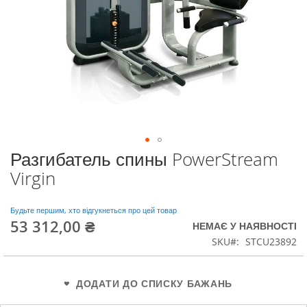
Разгибатель спины PowerStream
Перейти
до
Virgin
початку
галереї
зображень
Будьте першим, хто відгукнеться про цей товар
53 312,00 ₴
НЕМАЄ У НАЯВНОСТІ
SKU
STCU23892
ДОДАТИ ДО СПИСКУ БАЖАНЬ