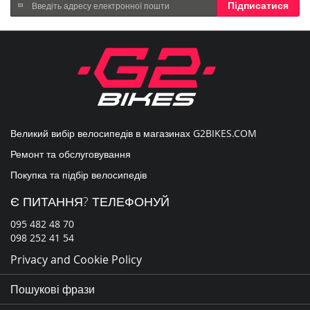
Підпишіться
Підписатися
на
нашу
розсилку
новин:
Великий вибір велосипедів в магазинах
G2BIKES.COM
Ремонт та обслуговування
Покупка та підбір велосипедів
Є ПИТАННЯ? ТЕЛЕФОНУЙ
095 482 48 70
098 252 41 54
Privacy and Cookie Policy
Пошукові фрази