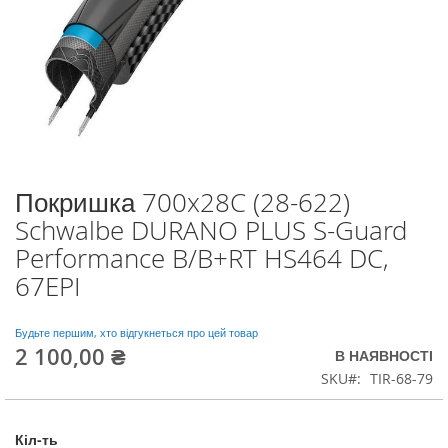
Покришка 700x28C (28-622)
Перейти
до
Schwalbe DURANO PLUS S-Guard
початку
Performance B/B+RT HS464 DC,
галереї
зображень
67EPI
Будьте першим, хто відгукнеться про цей товар
2 100,00 ₴
В НАЯВНОСТІ
SKU
TIR-68-79
Кіл-ть