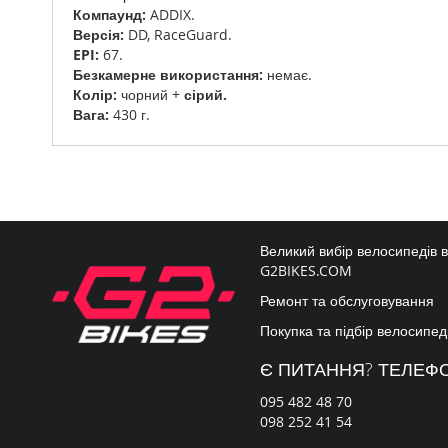
Компаунд:
ADDIX.
Версія:
DD, RaceGuard.
EPI:
67.
Безкамерне використання:
немає.
Колір:
чорний +
сірий.
Вага:
430 г.
Великий вибір велосипедів 
G2BIKES.COM
Ремонт та обслуговування
Покупка та підбір велосипед
Є ПИТАННЯ? ТЕЛЕФ
095 482 48 70
098 252 41 54