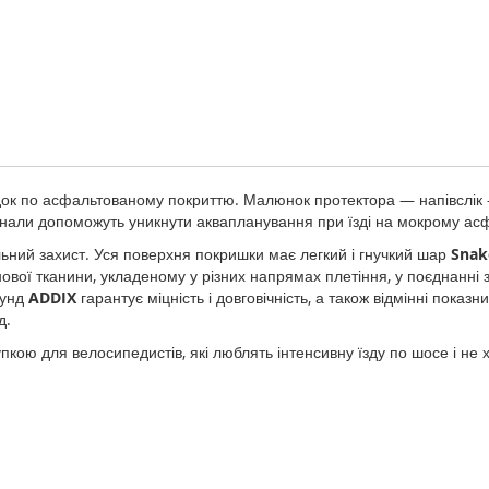
док по асфальтованому покриттю. Малюнок протектора — напівслік 
канали допоможуть уникнути аквапланування при їзді на мокрому асф
ний захист. Уся поверхня покришки має легкий і гнучкий шар
Snak
ої тканини, укладеному у різних напрямах плетіння, у поєднанні з
аунд
ADDIX
гарантує міцність і довговічність, а також відмінні пока
д.
кою для велосипедистів, які люблять інтенсивну їзду по шосе і не