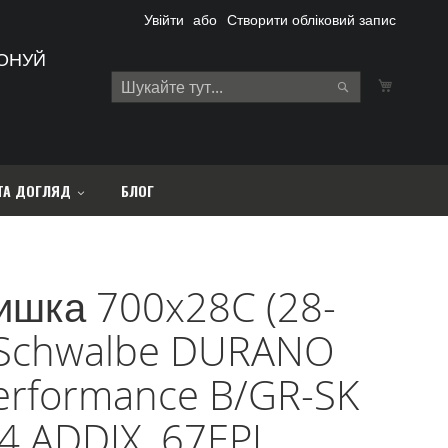
Увійти
Створити обліковий запис
ОНУЙ
Кошик
Search
Search
ТА ДОГЛЯД
БЛОГ
ишка 700x28C (28-
 Schwalbe DURANO
erformance B/GR-SK
4 ADDIX, 67EPI