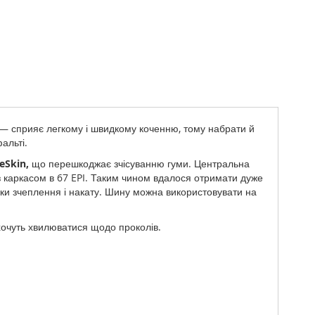
— сприяє легкому і швидкому коченню, тому набрати й
альті.
eSkin,
що перешкоджає зчісуванню гуми. Центральна
 каркасом в 67 EPI. Таким чином вдалося отримати дуже
зники зчеплення і накату. Шину можна використовувати на
 хочуть хвилюватися щодо проколів.