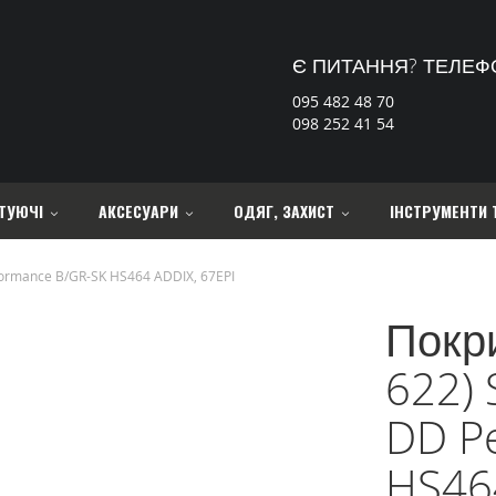
Є ПИТАННЯ? ТЕЛЕФ
095 482 48 70
098 252 41 54
ТУЮЧІ
АКСЕСУАРИ
ОДЯГ, ЗАХИСТ
ІНСТРУМЕНТИ 
ormance B/GR-SK HS464 ADDIX, 67EPI
Покр
622)
DD P
HS46