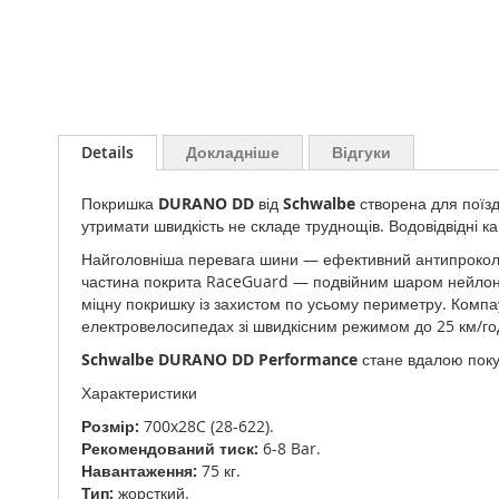
Перейти
до
Details
Докладніше
Відгуки
початку
галереї
Покришка
DURANO DD
від
Schwalbe
створена для поїз
зображень
утримати швидкість не складе труднощів. Водовідвідні 
Найголовніша перевага шини — ефективний антипроколь
частина покрита RaceGuard — подвійним шаром нейлонов
міцну покришку із захистом по усьому периметру. Комп
електровелосипедах зі швидкісним режимом до 25 км/го
Schwalbe DURANO DD Performance
стане вдалою покуп
Характеристики
Розмір:
700x28C (28-622).
Рекомендований тиск:
6-8 Bar.
Навантаження:
75 кг.
Тип:
жорсткий.