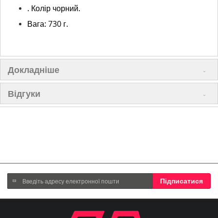
. Колір чорний.
Вага: 730 г.
Докладніше
Відгуки
Підпишіться
Підписатися
на
нашу
розсилку
новин: