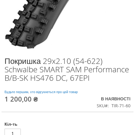
Покришка 29x2.10 (54-622)
Перейти
до
Schwalbe SMART SAM Performance
початку
B/B-SK HS476 DC, 67EPI
галереї
зображень
Будьте першим, хто відгукнеться про цей товар
1 200,00 ₴
В НАЯВНОСТІ
SKU
TIR-71-60
Кіл-ть