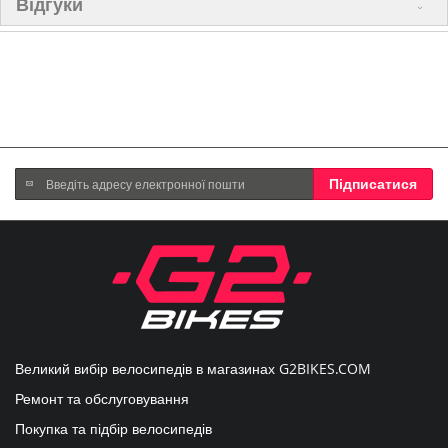
Відгуки
Підпишіться
Підписатися
на
нашу
розсилку
новин:
Великий вибір велосипедів в магазинах
G2BIKES.COM
Ремонт та обслуговування
Покупка та підбір велосипедів