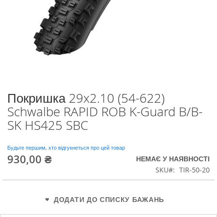
Покришка 29x2.10 (54-622)
Перейти
до
Schwalbe RAPID ROB K-Guard B/B-
початку
SK HS425 SBC
галереї
зображень
Будьте першим, хто відгукнеться про цей товар
930,00 ₴
НЕМАЄ У НАЯВНОСТІ
SKU
TIR-50-20
ДОДАТИ ДО СПИСКУ БАЖАНЬ