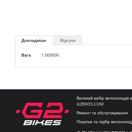
Перейти
до
Докладніше
Відгуки
початку
галереї
Докладніше
зображень
Вага
1.000000
Великий вибір велосипедів 
G2BIKES.COM
Ремонт та обслуговування
Покупка та підбір велосипед