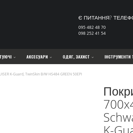
Є ПИТАННЯ? ТЕЛЕФ
095 482 48 70
098 252 41 54
ТУЮЧІ
АКСЕСУАРИ
ОДЯГ, ЗАХИСТ
ІНСТРУМЕНТИ 
UISER K-Guard, TwinSkin B/W HS484 GREEN 50EPI
Покр
700x4
Schw
K-Gua