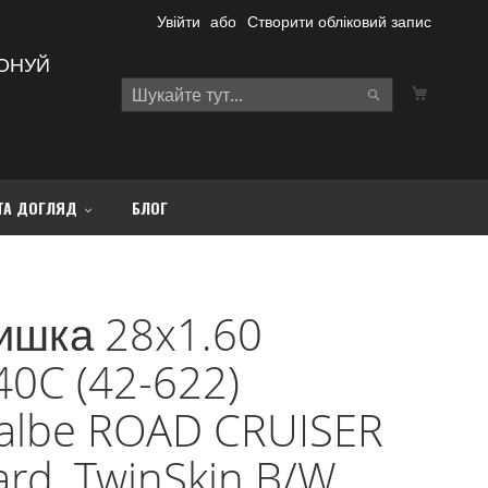
Увійти
Створити обліковий запис
ОНУЙ
Кошик
Search
Search
ТА ДОГЛЯД
БЛОГ
ишка 28x1.60
0C (42-622)
albe ROAD CRUISER
rd, TwinSkin B/W