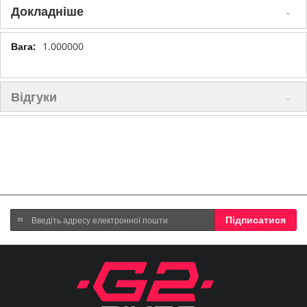
Докладніше
Докладніше
1.000000
Відгуки
Підпишіться
Підписатися
на
нашу
розсилку
новин: