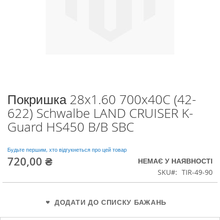
Покришка 28x1.60 700x40C (42-
Перейти
до
622) Schwalbe LAND CRUISER K-
початку
Guard HS450 B/B SBC
галереї
зображень
Будьте першим, хто відгукнеться про цей товар
720,00 ₴
НЕМАЄ У НАЯВНОСТІ
SKU
TIR-49-90
ДОДАТИ ДО СПИСКУ БАЖАНЬ