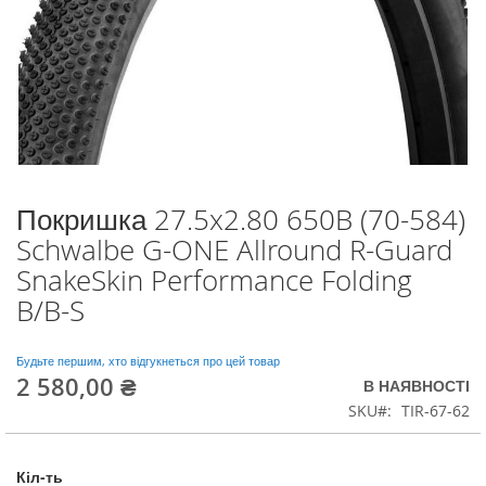
Покришка 27.5x2.80 650B (70-584)
Перейти
до
Schwalbe G-ONE Allround R-Guard
початку
SnakeSkin Performance Folding
галереї
зображень
B/B-S
Будьте першим, хто відгукнеться про цей товар
2 580,00 ₴
В НАЯВНОСТІ
SKU
TIR-67-62
Кіл-ть