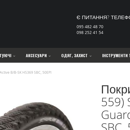
Є ПИТАННЯ? ТЕЛЕФ
095 482 48 70
098 252 41 54
ТУЮЧІ
АКСЕСУАРИ
ОДЯГ, ЗАХИСТ
ІНСТРУМЕНТИ 
ctive B/B-SK HS369 SBC, 50EPI
Покр
559)
Guard
SBC, 