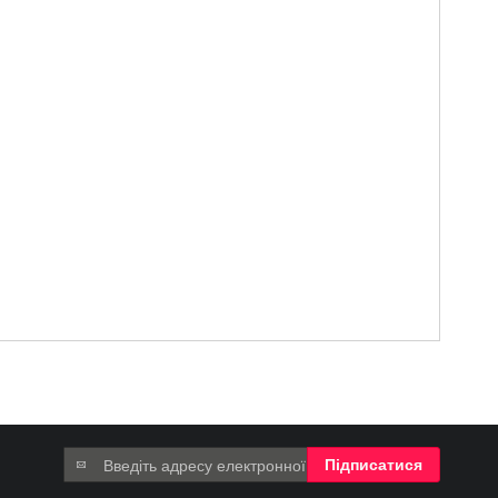
Підпишіться
Підписатися
на