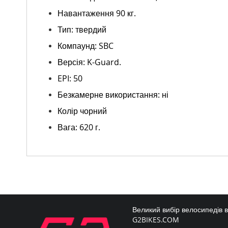
Навантаження 90 кг.
Тип: твердий
Компаунд: SBC
Версія: K-Guard.
EPI: 50
Безкамерне використання: ні
Колір чорний
Вага: 620 г.
Великий вибір велосипедів 
G2BIKES.COM