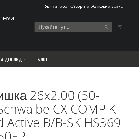
Увійти
Створити обліковий запис
ОНУЙ
Кошик
Search
Search
ТА ДОГЛЯД
БЛОГ
ишка 26x2.00 (50-
 Schwalbe CX COMP K-
 Active B/B-SK HS369
50EPI