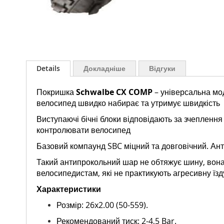
Перейти
до
Details
Докладніше
Відгуки
початку
галереї
Покришка
Schwalbe CX COMP
– універсальна мод
зображень
велосипед швидко набирає та утримує швидкість
Виступаючі бічні блоки відповідають за зчеплення
контролювати велосипед
Базовий компаунд SBC міцний та довговічний. Ан
Такий антипрокольний шар не обтяжує шину, вона 
велосипедистам, які не практикують агресивну їз
Характеристики
Розмір: 26x2.00 (50-559).
Рекомендований тиск: 2-4,5 Bar.