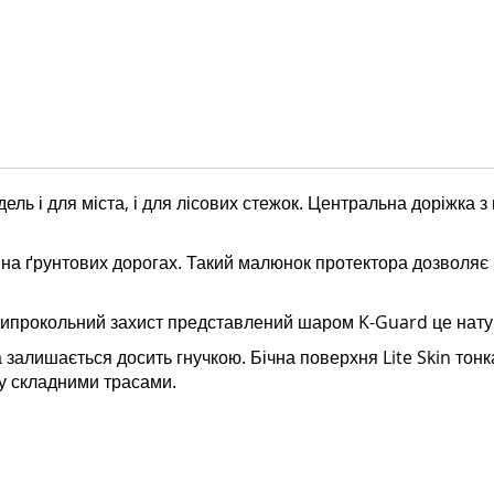
ель і для міста, і для лісових стежок. Центральна доріжка 
 на ґрунтових дорогах. Такий малюнок протектора дозволяє 
типрокольний захист представлений шаром K-Guard це натур
залишається досить гнучкою. Бічна поверхня Lite Skin тонк
ду складними трасами.