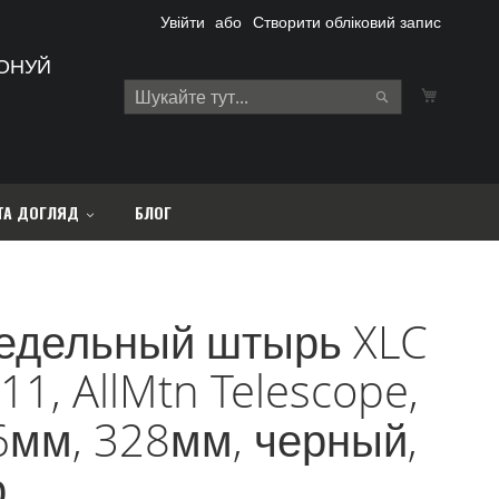
Увійти
Створити обліковий запис
ОНУЙ
Кошик
Search
Search
ТА ДОГЛЯД
БЛОГ
едельный штырь XLC
11, AllMtn Telescope,
6мм, 328мм, черный,
р