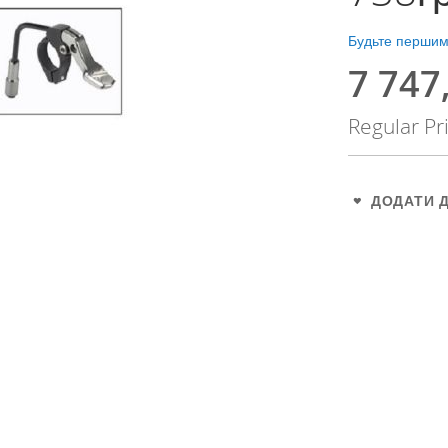
Будьте першим,
7 747
Special
Price
Regular Pr
ДОДАТИ 