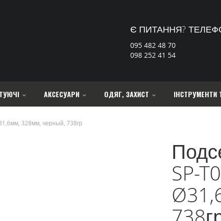
Є ПИТАННЯ? ТЕЛЕФ
095 482 48 70
098 252 41 54
ТУЮЧІ
АКСЕСУАРИ
ОДЯГ, ЗАХИСТ
ІНСТРУМЕНТИ 
31,6мм, 328мм, черный, 738гр
Подс
SP-T0
Ø31,
738г