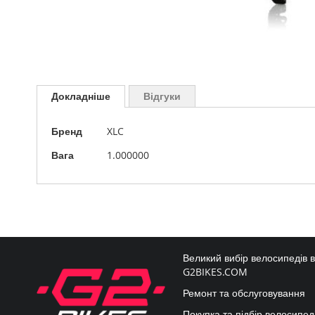
Перейти
до
Докладніше
Відгуки
початку
галереї
Докладніше
зображень
Бренд
XLC
Вага
1.000000
Великий вибір велосипедів 
G2BIKES.COM
Ремонт та обслуговування
Покупка та підбір велосипед