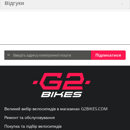
Відгуки
Підпишіться
Підписатися
на
нашу
розсилку
новин:
Великий вибір велосипедів в магазинах
G2BIKES.COM
Ремонт та обслуговування
Покупка та підбір велосипедів