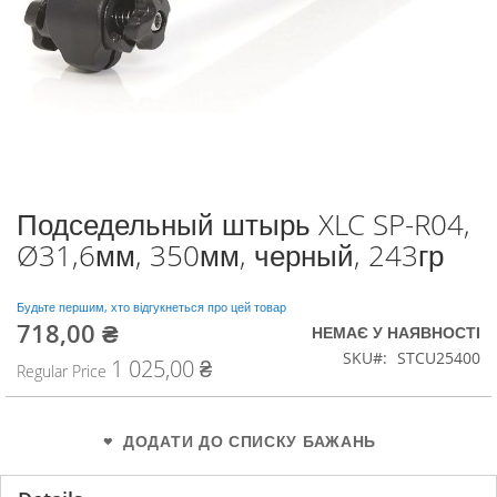
Подседельный штырь XLC SP-R04,
Перейти
до
Ø31,6мм, 350мм, черный, 243гр
початку
галереї
зображень
Будьте першим, хто відгукнеться про цей товар
718,00 ₴
Special
НЕМАЄ У НАЯВНОСТІ
Price
SKU
STCU25400
1 025,00 ₴
Regular Price
ДОДАТИ ДО СПИСКУ БАЖАНЬ