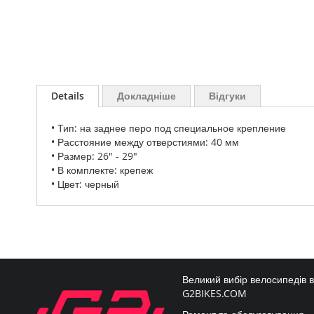
Перейти
до
Details
Докладніше
Відгуки
початку
галереї
• Тип: на заднее перо под специальное крепление
зображень
• Расстояние между отверстиями: 40 мм
• Размер: 26" - 29"
• В комплекте: крепеж
• Цвет: черный
Великий вибір велосипедів 
G2BIKES.COM