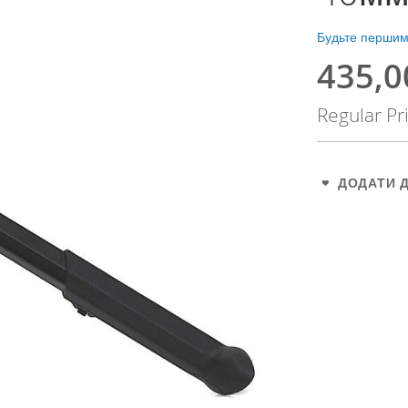
Будьте першим,
435,0
Special
Price
Regular Pr
ДОДАТИ 