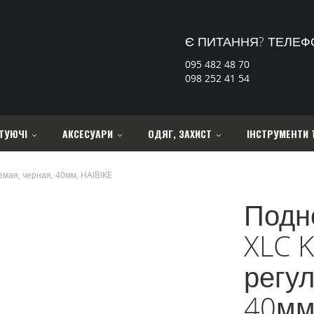
Є ПИТАННЯ? ТЕЛЕФ
095 482 48 70
098 252 41 54
ТУЮЧІ
АКСЕСУАРИ
ОДЯГ, ЗАХИСТ
ІНСТРУМЕНТИ 
емая, черная, 40мм, HAIBIKE
Подн
XLC K
регул
40мм