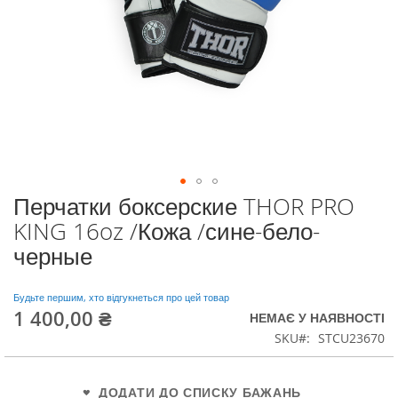
Перчатки боксерские THOR PRO
Перейти
до
KING 16oz /Кожа /сине-бело-
початку
черные
галереї
зображень
Будьте першим, хто відгукнеться про цей товар
1 400,00 ₴
НЕМАЄ У НАЯВНОСТІ
SKU
STCU23670
ДОДАТИ ДО СПИСКУ БАЖАНЬ