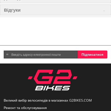
Відгуки
Підпишіться
Підписатися
на
нашу
розсилку
новин:
Великий вибір велосипедів в магазинах
G2BIKES.COM
Ремонт та обслуговування