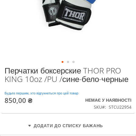
Перчатки боксерские THOR PRO
Перейти
до
KING 10oz /PU /сине-бело-черные
початку
галереї
зображень
Будьте першим, хто відгукнеться про цей товар
850,00 ₴
НЕМАЄ У НАЯВНОСТІ
SKU
STCU22954
ДОДАТИ ДО СПИСКУ БАЖАНЬ