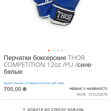
Перчатки боксерские THOR
Перейти
до
COMPETITION 12oz /PU /сине-
початку
белые
галереї
зображень
Будьте першим, хто відгукнеться про цей товар
700,00 ₴
НЕМАЄ У НАЯВНОСТІ
SKU
STCU23676
ДОДАТИ ДО СПИСКУ БАЖАНЬ