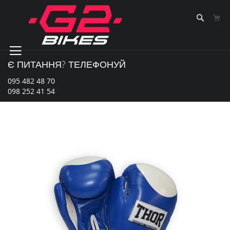
Skip
to
Sear
К
Content
Є ПИТАННЯ? ТЕЛЕФОНУЙ
095 482 48 70
098 252 41 54
Перейти
до
кінця
галереї
зображень