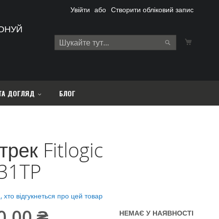
Увійти
Створити обліковий запис
ОНУЙ
Кошик
Search
Search
ТА ДОГЛЯД
БЛОГ
рек Fitlogic
31TP
 хто відгукнеться про цей товар
0,00 ₴
НЕМАЄ У НАЯВНОСТІ