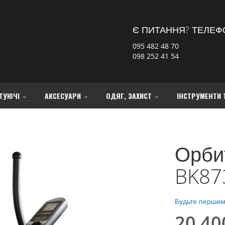
Є ПИТАННЯ? ТЕЛЕФ
095 482 48 70
098 252 41 54
ТУЮЧІ
АКСЕСУАРИ
ОДЯГ, ЗАХИСТ
ІНСТРУМЕНТИ 
Орбит
BK87
Будьте першим,
20 40
Special