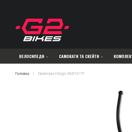
Skip
to
Content
ВЕЛОСИПЕДИ
САМОКАТИ ТА СКЕЙТИ
КОМПЛЕК
Головна
Орбитрек Fitlogic BK8731TP
Перейти
до
кінця
галереї
зображень