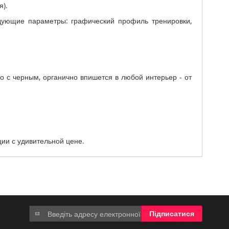
я).
едующие параметры: графический профиль тренировки,
о с черным, органично впишется в любой интерьер - от
ции с удивительной цене.
Підпишіться
Підписатися
на