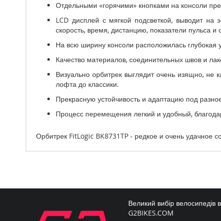
Отдельными «горячими» кнопками на консоли пре
LCD дисплей с мягкой подсветкой, выводит на
скорость, время, дистанцию, показатели пульса и 
На всю ширину консоли расположилась глубокая 
Качество материалов, соединительных швов и лак
Визуально орбитрек выглядит очень изящно, не 
лофта до классики.
Прекрасную устойчивость и адаптацию под разно
Процесс перемещения легкий и удобный, благод
Орбитрек FitLogic BK8731TP - редкое и очень удачное 
Великий вибір велосипедів 
G2BIKES.COM