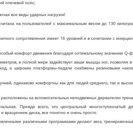
ний плечевой пояс;
ючая все виды ударных нагрузок!
ссчитана на пользователей с максимальным весом до 130 килогр
итного сопротивления имеет 16 уровней и в сочетании с инерцио
особый комфорт движения благодаря оптимальному значению Q-фа
иметров, в полной мере задействует ваши мышцы ног, позволяя в 
 ход, а широкие платформы-педали снабжены резиновыми накла
чней, одинаково комфортны как для людей среднего, так и высок
 расположены на вспомогательных неподвижных держателях трена
нальная. Прежде всего, это центральный многоступенчатый ди
 и вращением диска, все понятно и очень просто.
овленными различными программами делают весь тренировочный