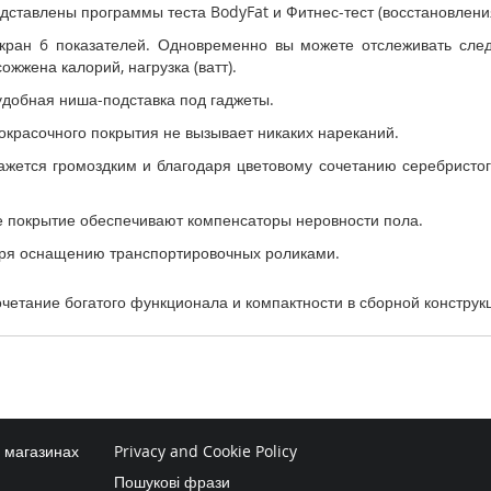
дставлены программы теста BodyFat и Фитнес-тест (восстановлени
 экран 6 показателей. Одновременно вы можете отслеживать сл
сожжена калорий, нагрузка (ватт).
удобная ниша-подставка под гаджеты.
окрасочного покрытия не вызывает никаких нареканий.
кажется громоздким и благодаря цветовому сочетанию серебристог
е покрытие обеспечивают компенсаторы неровности пола.
аря оснащению транспортировочных роликами.
сочетание богатого функционала и компактности в сборной конструк
в магазинах
Privacy and Cookie Policy
Пошукові фрази