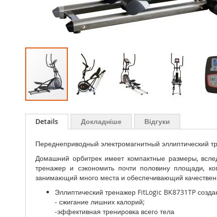
Перейти
до
Details
Докладніше
Відгуки
початку
галереї
Переднеприводный электромагнитный эллиптический 
зображень
Домашний орбитрек имеет компактные размеры, вслед
тренажер и сэкономить почти половину площади, ко
занимающий много места и обеспечивающий качественн
Эллиптический тренажер FitLogic BK8731TP созда
- сжигание лишних калорий;
-эффективная тренировка всего тела