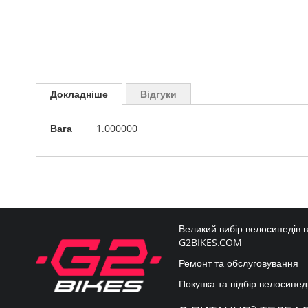
Перейти
до
Докладніше
Відгуки
початку
галереї
Докладніше
зображень
Вага
1.000000
Великий вибір велосипедів 
G2BIKES.COM
Ремонт та обслуговування
Покупка та підбір велосипед