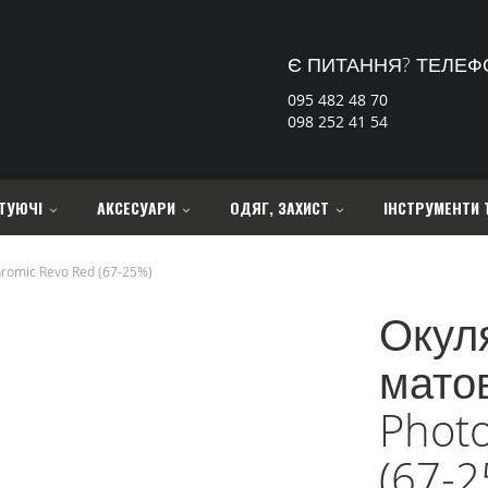
Є ПИТАННЯ? ТЕЛЕФ
095 482 48 70
098 252 41 54
ТУЮЧІ
АКСЕСУАРИ
ОДЯГ, ЗАХИСТ
ІНСТРУМЕНТИ 
hromic Revo Red (67-25%)
Окул
матов
Phot
(67-2