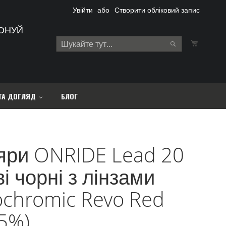
Увійти
Створити обліковий запис
ОНУЙ
Кошик
Search
Search
ТА ДОГЛЯД
БЛОГ
яри ONRIDE Lead 20
і чорні з лінзами
ochromic Revo Red
5%)