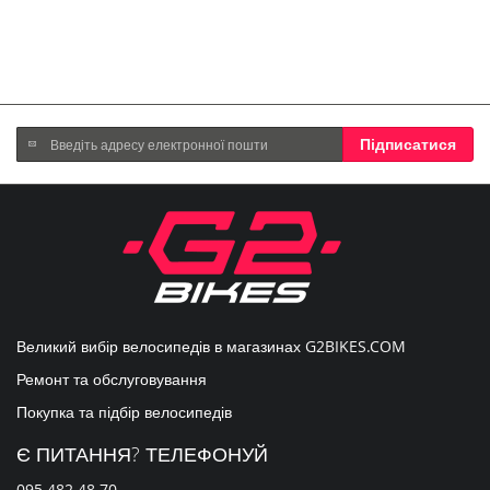
Підпишіться
Підписатися
на
нашу
розсилку
новин:
Великий вибір велосипедів в магазинах
G2BIKES.COM
Ремонт та обслуговування
Покупка та підбір велосипедів
Є ПИТАННЯ? ТЕЛЕФОНУЙ
095 482 48 70