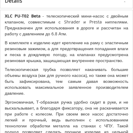
Details
XLC PU-T02 Beta
- телескопический мини-насос с двойным
клапаном, совместимым с Shrader и Presta ниппелями.
Предназначен для использования в дороге и рассчитан на
работу с давлением до 6.8 Атм.
В комплекте к изделию идет крепление на раму с эластичным
резиновым зажимом, а для предотвращения попадания влаги
и песка в дождливую погоду, на клапанах предусмотрена
резиновая крышка, защищающая внутреннее пространство.
Телескопическая трубка позволяет накачивать большие
объемы воздуха (как для ручного насоса), но также она может
быть зафиксирована, тем самым давая возможность
использовать максимальное заявленное производителем
давление.
Эргономичная, Т-образная ручка удобно сидит в руке, и не
выскальзывает, а благодаря фиксатору, она не раскачивается
при работе с колесом. При своем весе насос достаточно
легкий и прочный, ведь выполнен с использованием
технологии обработки металла на станках с ЧПУ. Такой
подход позволяет сделать прочное изделие из цельной