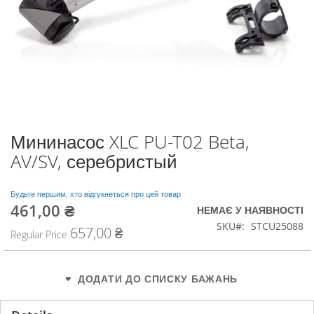
Мининасос XLC PU-T02 Beta,
Перейти
до
AV/SV, серебристый
початку
галереї
зображень
Будьте першим, хто відгукнеться про цей товар
461,00 ₴
Special
НЕМАЄ У НАЯВНОСТІ
Price
SKU
STCU25088
657,00 ₴
Regular Price
ДОДАТИ ДО СПИСКУ БАЖАНЬ