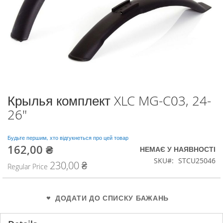
Крылья комплект XLC MG-C03, 24-
Перейти
до
26"
початку
галереї
зображень
Будьте першим, хто відгукнеться про цей товар
162,00 ₴
Special
НЕМАЄ У НАЯВНОСТІ
Price
SKU
STCU25046
230,00 ₴
Regular Price
ДОДАТИ ДО СПИСКУ БАЖАНЬ