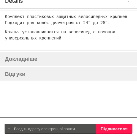
Details
Комплект пластиковых защитных велосипедных крыльев
Подходит для колёс диаметром от 24” до 26”.
Крылья устанавливаются на велосипед с помощью
универсальных креплений
Докладніше
Відгуки
Підпишіться
Підписатися
на