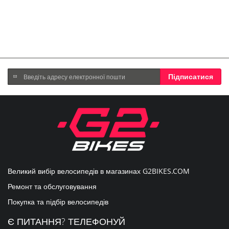
Підпишіться
Підписатися
на
нашу
розсилку
новин:
Великий вибір велосипедів в магазинах
G2BIKES.COM
Ремонт та обслуговування
Покупка та підбір велосипедів
Є ПИТАННЯ? ТЕЛЕФОНУЙ