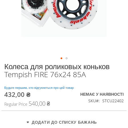
Колеса для роликовых коньков
Перейти
до
Tempish FIRE 76x24 85A
початку
галереї
зображень
Будьте першим, хто відгукнеться про цей товар
432,00 ₴
Special
НЕМАЄ У НАЯВНОСТІ
Price
SKU
STCU22402
540,00 ₴
Regular Price
ДОДАТИ ДО СПИСКУ БАЖАНЬ