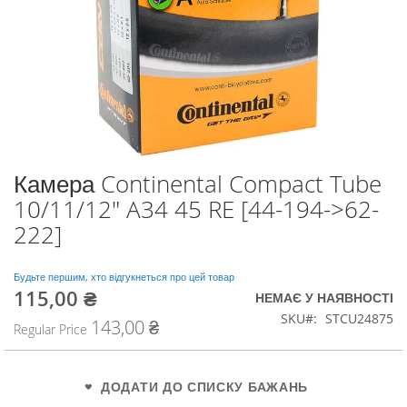
Камера Continental Compact Tube
Перейти
до
10/11/12" A34 45 RE [44-194->62-
початку
222]
галереї
зображень
Будьте першим, хто відгукнеться про цей товар
115,00 ₴
Special
НЕМАЄ У НАЯВНОСТІ
Price
SKU
STCU24875
143,00 ₴
Regular Price
ДОДАТИ ДО СПИСКУ БАЖАНЬ