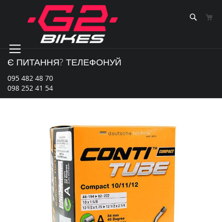
Skip
to
Sear
К
Content
Є ПИТАННЯ? ТЕЛЕФОНУЙ
095 482 48 70
098 252 41 54
Перейти
до
кінця
галереї
зображень