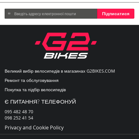
Підпишіться
Підписатися
на
нашу
розсилку
новин:
Великий вибір велосипедів в магазинах
G2BIKES.COM
Ремонт та обслуговування
Покупка та підбір велосипедів
Є ПИТАННЯ? ТЕЛЕФОНУЙ
095 482 48 70
098 252 41 54
Privacy and Cookie Policy