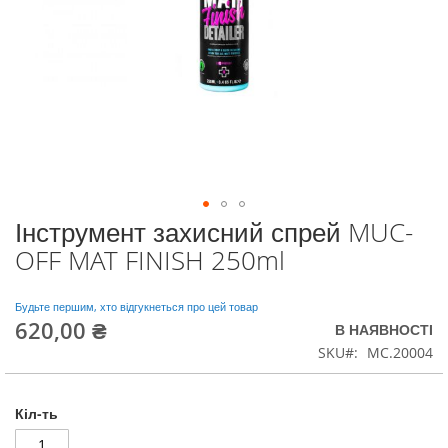
Інструмент захисний спрей MUC-
Перейти
до
OFF MAT FINISH 250ml
початку
галереї
зображень
Будьте першим, хто відгукнеться про цей товар
620,00 ₴
В НАЯВНОСТІ
SKU
MC.20004
Кіл-ть