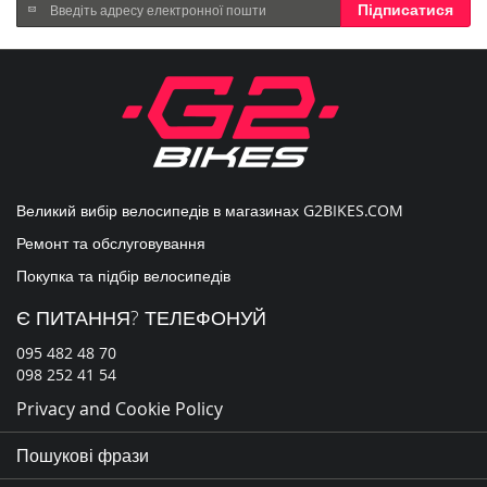
Підпишіться
Підписатися
на
нашу
розсилку
новин:
Великий вибір велосипедів в магазинах
G2BIKES.COM
Ремонт та обслуговування
Покупка та підбір велосипедів
Є ПИТАННЯ? ТЕЛЕФОНУЙ
095 482 48 70
098 252 41 54
Privacy and Cookie Policy
Пошукові фрази