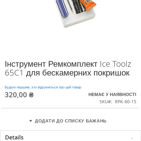
Інструмент Ремкомплект Ice Toolz
Перейти
до
65C1 для бескамерних покришок
початку
галереї
зображень
Будьте першим, хто відгукнеться про цей товар
320,00 ₴
НЕМАЄ У НАЯВНОСТІ
SKU
RPK-60-15
ДОДАТИ ДО СПИСКУ БАЖАНЬ
Details