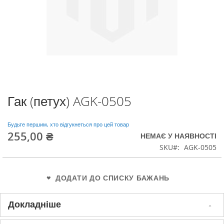
Гак (петух) AGK-0505
Перейти
до
початку
Будьте першим, хто відгукнеться про цей товар
галереї
255,00 ₴
НЕМАЄ У НАЯВНОСТІ
зображень
SKU
AGK-0505
ДОДАТИ ДО СПИСКУ БАЖАНЬ
Докладніше